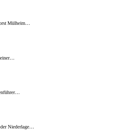
nhorst Mülheim…
n einer…
lenführer…
z der Niederlage…