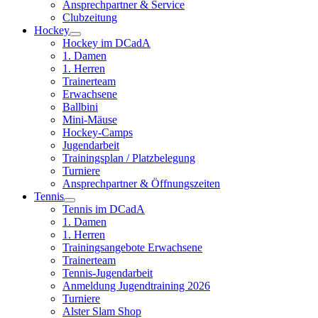
Ansprechpartner & Service
Clubzeitung
Hockey
Hockey im DCadA
1. Damen
1. Herren
Trainerteam
Erwachsene
Ballbini
Mini-Mäuse
Hockey-Camps
Jugendarbeit
Trainingsplan / Platzbelegung
Turniere
Ansprechpartner & Öffnungszeiten
Tennis
Tennis im DCadA
1. Damen
1. Herren
Trainingsangebote Erwachsene
Trainerteam
Tennis-Jugendarbeit
Anmeldung Jugendtraining 2026
Turniere
Alster Slam Shop