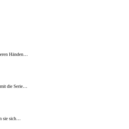
 leeren Händen…
amit die Serie…
en sie sich…