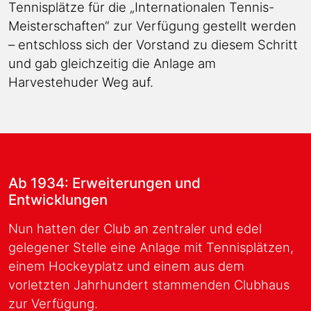
Tennisplätze für die „Internationalen Tennis-
Meisterschaften“ zur Verfügung gestellt werden
– entschloss sich der Vorstand zu diesem Schritt
und gab gleichzeitig die Anlage am
Harvestehuder Weg auf.
Ab 1934: Erweiterungen und
Entwicklungen
Nun hatten der Club an zentraler und edel
gelegener Stelle eine Anlage mit Tennisplätzen,
einem Hockeyplatz und einem aus dem
vorletzten Jahrhundert stammenden Clubhaus
zur Verfügung.