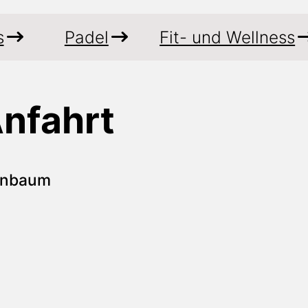
s
Padel
Fit- und Wellness
nfahrt
enbaum